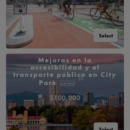
Select
Mejoras en la
accesibilidad y el
transporte público en City
Park
Learn More
$100,000
Select