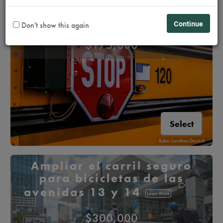
Ruta segura a la escuela
en Capitol Hill
Learn More
Continue
Don't show this again
$175,000
Select
Robin Jonathan Deutsch
Ampliar el carril seguro
para bicicletas de las
avenidas 13 y 14
Learn More
$300,000