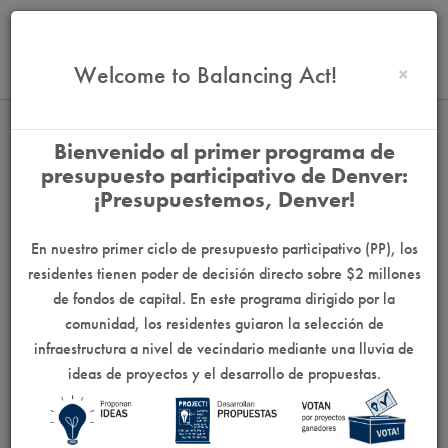
Show Welcome Info
Welcome to Balancing Act!
×
East Central Ballot Spanish:
Bienvenido al primer programa de
Boleta Centro Este de Denver
presupuesto participativo de Denver:
¡Presupuestemos, Denver!
En nuestro primer ciclo de presupuesto participativo (PP), los
residentes tienen poder de decisión directo sobre $2 millones
de fondos de capital. En este programa dirigido por la
$0
$300,000
comunidad, los residentes guiaron la selección de
$0
$300,000
infraestructura a nivel de vecindario mediante una lluvia de
ideas de proyectos y el desarrollo de propuestas.
Selected
Needed